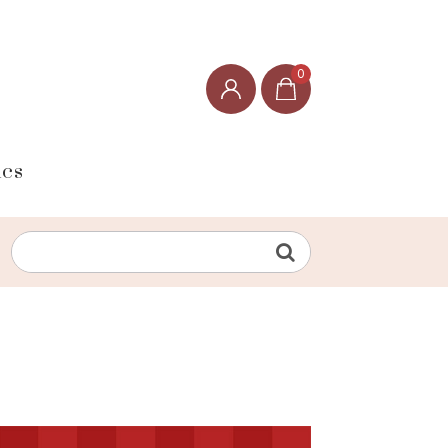
0
ics